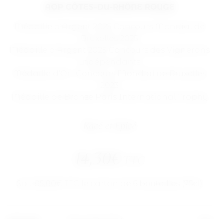
AOP CÔTES-DU-RHÔNE ROUGE
Médaille d'Argent 2025 Concours Mondial de
Bruxelles 2025
Médaille d'Argent 2025 Concours des Vignerons
Indépendants
Médaille d’Or : Concours Mondial de Bruxelles
2023
Médaille de Bronze Paris International Trophy
Racé et Epicé
14,30
€
TTC
TTC
Soit 85,80€ TTC le carton de 6 bouteilles (75cl)