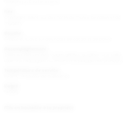
Pourpre profond et intense
Nez :
Concentré, épicé, sur des notes de mûres, de cassis et de
myrtilles
Bouche :
Ample et suave sur des notes de cacao et de poivre
Accompagnement :
Idéal sur des viandes rouges grillées, du gibier, une caille
rôtie aux châtaignes ou encore une pintade aux pruneaux
Température de service :
15-18°C. A carafer de préférence.
Degré :
14,00%
Mis en bouteille à la propriété