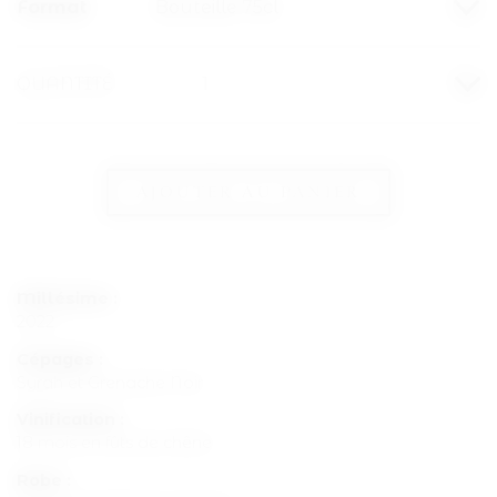
Format
QUANTITÉ
AJOUTER AU PANIER
Millésime :
2022
Cépages :
Syrah et Grenache Noir
Vinification :
18 mois en fûts de chêne
Robe :