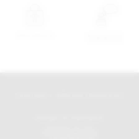
Paiement 100% sécurisé
Conseils personnalisés
+33 (0)4 75 54 51 85
E-BOUTIQUE
|
MENTIONS LÉGALES & CGV
DOMAINE LES AMOUREUSES
1429 Chemin de Vinsas
07700 Bourg-Saint-Andeol
T. +33 (0)4 75 54 51 85