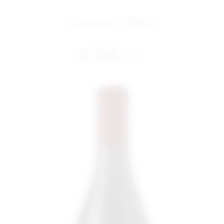
Gourmand et Minéral
8,30
€
TTC