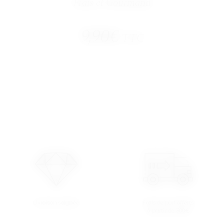
Frais et Gourmand
9,90
€
TTC
Livraison soignée
Frais de port offerts
à partir de 300€