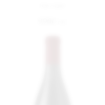
Frais et Epicé
9,90
€
TTC