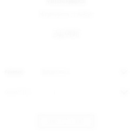
VIN DE FRANCE
Harmonieux et Solaire
24,90
€
Format
QUANTITY
ADD TO CART