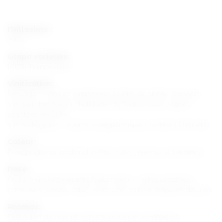
Millésime :
2023
Grape varieties:
100% Tempranillo
Vinification:
Élevage : 2 ans en amphores et fûts de chêne français
Vin issu d’un terroir d’altitude du Darbousset, vignes
plantées en 2014
Vin biologique – raisins biodynamiques certifiés Demeter
Colour:
Rouge grenat profond, reflets rubis (intense et brillante).
Nose:
Fruits mûrs (dominante fruits noirs) + notes toastées /
torréfiées (cacao, café), avec une touche d’épices douces.
Aromas:
Explosion de fruit et notes suaves de torréfaction