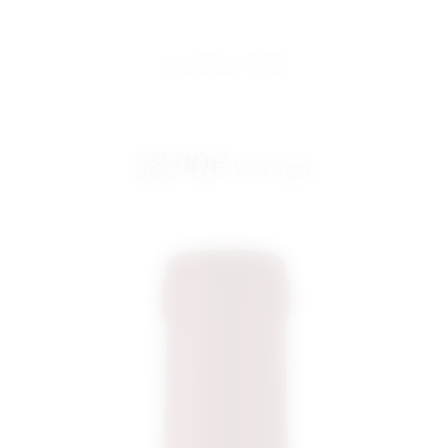
SUBLIME
28,90
€
VAT incl.