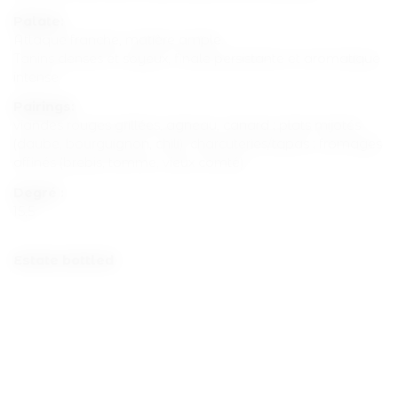
Palate:
Attaque franche, matière ample.
Tanins denses et soyeux, finale persistante et aromatique
intense
Pairings:
viandes rouges grillées, agneau, canard ; plats mijotés
(daube, bourguignon, chili), charcuteries/tapas ; fromages
affinés (brebis, tomme, vieux comté).
Degré :
15,5
Estate bottled