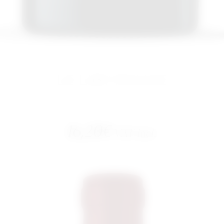
LE LIBY ROUGE
16,20
€
VAT incl.