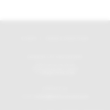
E-SHOP
|
TERMS & CONDITIONS
DOMAINE LES AMOUREUSES
1429 Chemin de Vinsas
07700 Bourg-Saint-Andeol
T. +33 (0)4 75 54 51 85
CONTACT-US
Email :
contact@lesamoureuses.wine