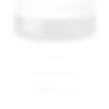
SYRAH
Fresh and spice aromas
9,90
€
VAT incl.