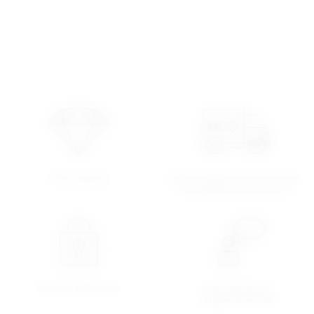
Careful delivery
Delivery outside France on request :
contact@lesamoureuses.wine
Payment 100% secure
Customized advice
+33 (0)4 75 54 51 85