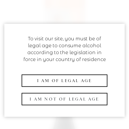
To visit our site, you must be of
legal age to consume alcohol
according to the legislation in
force in your country of residence
LOVEROSE
I AM OF LEGAL AGE
I AM NOT OF LEGAL AGE