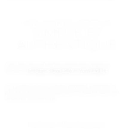
UNE SOIRÉE FESTIVE,
SIMPLE ET
AUTHENTIQUE
Cette Fête de la Musique s’inscrit dans l’esprit du
domaine :
partage, simplicité et convivialité
.
On s’y retrouve pour écouter, déguster, échanger et
profiter d’un moment d’été sans contrainte, dans une
ambiance décontractée.
INFOS PRATIQUES