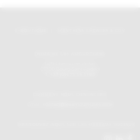
E-BOUTIQUE
|
MENTIONS LÉGALES & CGV
DOMAINE LES AMOUREUSES
1429 Chemin de Vinsas
07700 Bourg-Saint-Andeol
T. +33 (0)4 75 54 51 85
COMMENT NOUS CONTACTER
Email :
contact@lesamoureuses.wine
RETROUVEZ-NOUS SUR LES RÉSEAUX SOCIAUX