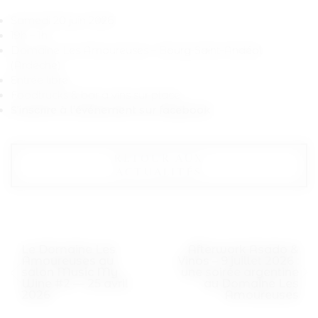
Samedi 20 juin 2026
19h – 1h
Domaine Les Amoureuses – Bourg-Saint-Andéol
(Ardèche)
Entrée libre
Foodtrucks & bar à vins sur place
S’inscrire à l’événement sur facebook
RETOUR AUX
ACTUALITÉS
Le Domaine Les
Afterwork Asado &
Amoureuses au
Vinos – 9 juillet 2026 :
salon Music My
une soirée argentine
Wine #2 — 25 avril
au Domaine Les
2026
Amoureuses