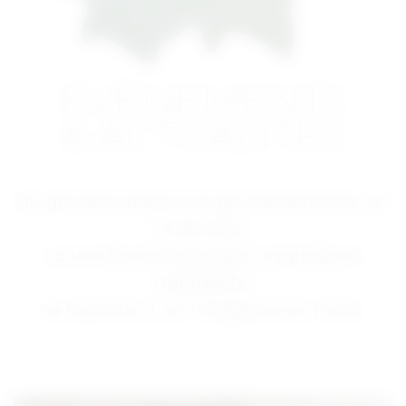
ÉVÈNEMENTS
& ACTUALITÉS
Au gré des saisons et des événements, au
fil de l'eau.
La vie des amoureuses, originale et
trépidente,
se raconte ci, en images et en mots.