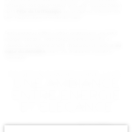
renouvelle sa tradition festive avec une nouvelle édition
de la
Fête de la Musique
, un rendez-vous désormais
bien installé dans la vie du domaine.
Après plusieurs éditions déjà marquées par une belle
énergie collective, cette soirée revient pour offrir à
nouveau un moment simple, chaleureux et musical,
au
cœur du domaine
, dans une ambiance estivale et
conviviale.
DJ SET & SAXOPHONE LIVE :
UNE AMBIANCE
ENTRE ÉNERGIE
ET ÉLÉGANCE
Dès 19h, laissez-vous porter par un
DJ set rythmé