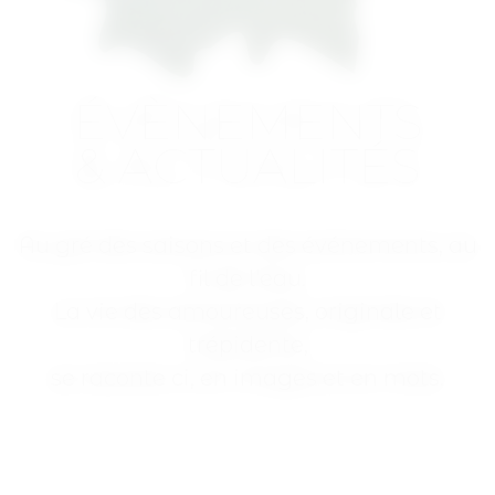
ÉVÈNEMENTS
& ACTUALITÉS
Au gré des saisons et des événements, au
fil de l'eau.
La vie des amoureuses, originale et
trépidente,
se raconte ci, en images et en mots.