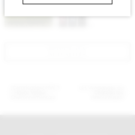
RETOUR AUX
ACTUALITÉS
[Certification] HVE 3
Les Vendanges au
– Haute Valeur
Château les
Environnementale
Amoureuses!