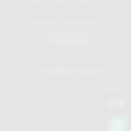
E-SHOP
|
TERMS & CONDITIONS
DOMAINE LES AMOUREUSES
1429 Chemin de Vinsas
07700 Bourg-Saint-Andeol
T. +33 (0)4 75 54 51 85
CONTACT-US
Email :
contact@lesamoureuses.wine
FOLLOW US ON SOCIAL NETWORKS